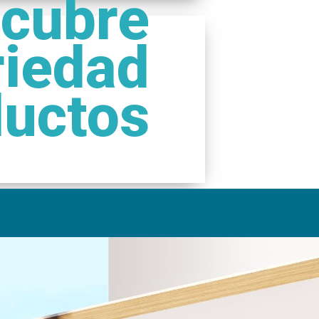
cubre
riedad
ductos