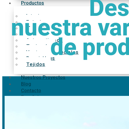
Des
Productos
Interior
nuestra va
Exterior
Mosquiteras
Accesorios
de pro
Automatismos
Tapicería
Ventanas especiales
PassivHaus
Tejidos
Nuestros Proyectos
Blog
Contacto
Español
English
Deutsche