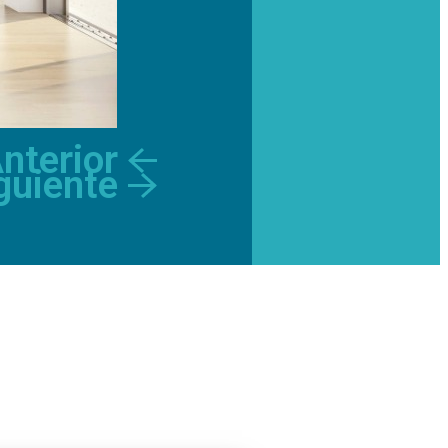
nterior
guiente