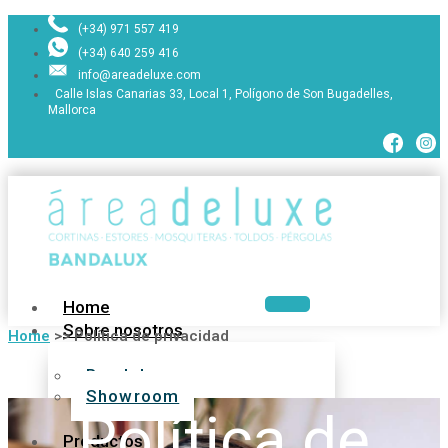
(+34) 971 557 419
(+34) 640 259 416
info@areadeluxe.com
Calle Islas Canarias 33, Local 1, Polígono de Son Bugadelles,
Mallorca
Home
Sobre nosotros
Home
>>
Política de privacidad
Bandalux
Showroom
Política de
Productos