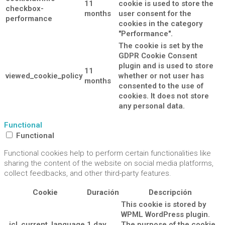
11
cookie is used to store the
checkbox-
months
user consent for the
performance
cookies in the category
"Performance".
The cookie is set by the
GDPR Cookie Consent
plugin and is used to store
11
viewed_cookie_policy
whether or not user has
months
consented to the use of
cookies. It does not store
any personal data.
Functional
Functional
Functional cookies help to perform certain functionalities like
sharing the content of the website on social media platforms,
collect feedbacks, and other third-party features.
Cookie
Duración
Descripción
This cookie is stored by
WPML WordPress plugin.
_icl_current_language
1 day
The purpose of the cookie