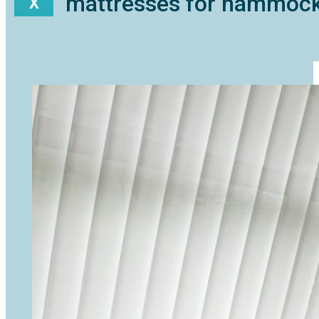
mattresses for hammoc
X