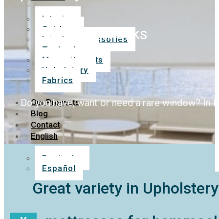
Interior
Outdoor
hammocks
Interior accessories
Technology
Mosquito nets
Upholstery
Fabrics
Do you have, want or need a rare window? In D
Our Proyects
Blog
Contact
English
Deutsche
Español
Great variety in Upholstery