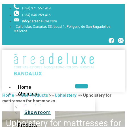
(+34) 971 557 419
(+34) 640 259 416
info@areadeluxe.com
Calle Islas Canarias 33, Local 1, Polígono de Son Bugadelles,
Mallorca
Home
About us
Home
>>
Our Products
>>
Upholstery
>>
Upholstery for
mattresses for hammocks
Bandalux
Showroom
Upholstery for mattresses for
Products