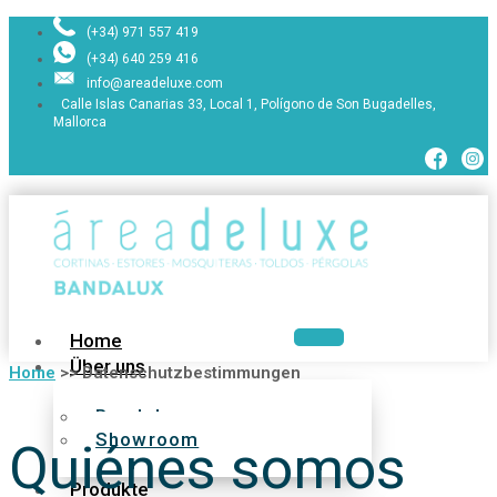
(+34) 971 557 419
(+34) 640 259 416
info@areadeluxe.com
Calle Islas Canarias 33, Local 1, Polígono de Son Bugadelles,
Mallorca
Home
Über uns
Home
>>
Datenschutzbestimmungen
Bandalux
Showroom
Quiénes somos
Produkte