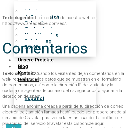
Interieur
Außenbereich
Texto sugerido:
La dirección de nuestra web es:
Zubehör
https://www.areadeluxe.com/es/.
Technologie
Moskitonetze
Polsterung
Comentarios
Stoffe
Unsere Projekte
Blog
Kontakt
Texto sugerido:
Cuando los visitantes dejan comentarios en la
web, recopilamos los datos que se muestran en el formulario
Deutsche
de comentarios, así como la dirección IP del visitante y la
cadena de agentes de usuario del navegador para ayudar a la
English
detección de spam.
Español
Una cadena anónima creada a partir de tu dirección de correo
electrónico (también llamada hash) puede ser proporcionada al
servicio de Gravatar para ver si la estás usando. La política de
privacidad del servicio Gravatar está disponible aquí: