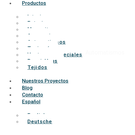
M
Productos
Interior
Exterior
Mosquiteras
Accesorios
Automatismos
Tapicería
Automatismos
Ventanas especiales
PassivHaus
Tejidos
Nuestros Proyectos
Blog
Contacto
Español
English
Deutsche