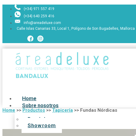
(+34) 971 557 419
(+34) 640 259 416
info@areadeluxe.com
Calle Islas Canarias 33, Local 1, Polígono de Son Bugadelles, Mallorca
Home
Sobre nosotros
Home
>>
Productos
>>
Tapicería
>>
Fundas Nórdicas
Bandalux
Showroom