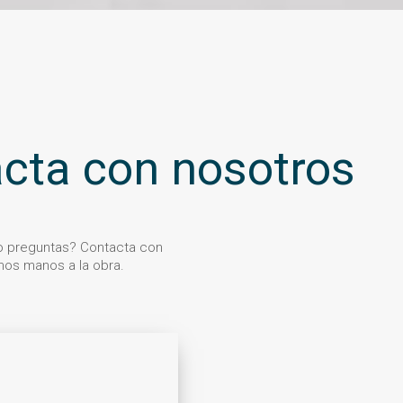
cta con nosotros
 o preguntas? Contacta con
os manos a la obra.