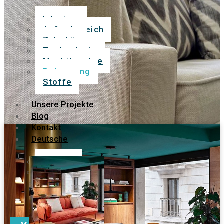
Interieur
Außenbereich
Zubehör
Technologie
Moskitonetze
Polsterung
Stoffe
Unsere Projekte
Blog
Kontakt
Deutsche
English
Español