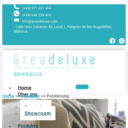
(+34) 971 557 419
(+34) 640 259 416
info@areadeluxe.com
Calle Islas Canarias 33, Local 1, Polígono de Son Bugadelles,
Mallorca
Home
Über uns
Home
>>
Produkte
>>
Polsterung
Bandalux
Showroom
Produkte