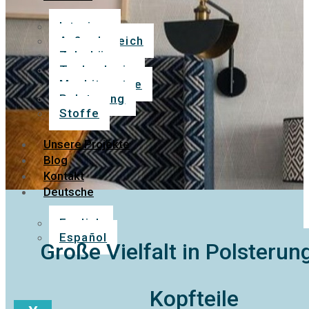
Interieur
Außenbereich
Zubehör
Technologie
Moskitonetze
Polsterung
Stoffe
Unsere Projekte
Blog
Kontakt
Deutsche
English
Español
Große Vielfalt in Polsterun
Kopfteile