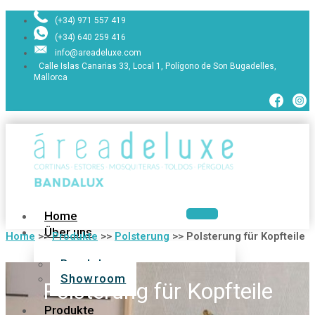
(+34) 971 557 419
(+34) 640 259 416
info@areadeluxe.com
Calle Islas Canarias 33, Local 1, Polígono de Son Bugadelles,
Mallorca
Home
Über uns
Home
>>
Produkte
>>
Polsterung
>>
Polsterung für Kopfteile
Bandalux
Showroom
Polsterung für Kopfteile
Produkte