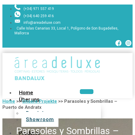
(+34) 971 557 419
(+34) 640 259 416
info@areadeluxe.com
Calle Islas Canarias 33, Local 1, Polígono de Son Bugadelles,
Mallorca
Home
Über uns
Home
>>
Unsere Projekte
>>
Parasoles y Sombrillas –
Puerto de Andratx
Bandalux
Showroom
Parasoles y Sombrillas –
Produkte