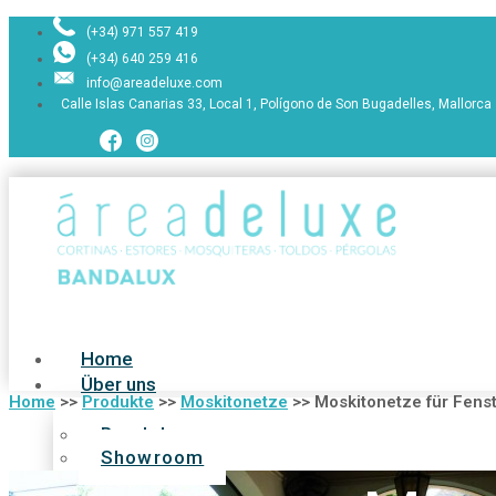
(+34) 971 557 419
(+34) 640 259 416
info@areadeluxe.com
Calle Islas Canarias 33, Local 1, Polígono de Son Bugadelles, Mallorca
Home
Über uns
Home
>>
Produkte
>>
Moskitonetze
>>
Moskitonetze für Fens
Bandalux
Showroom