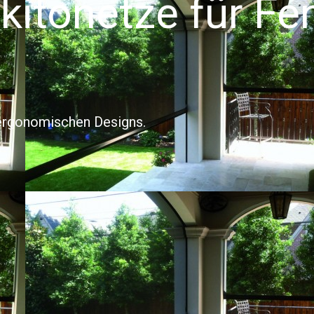
itonetze für Fe
 ergonomischen Designs.