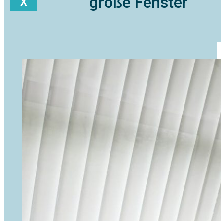
große Fenster
X