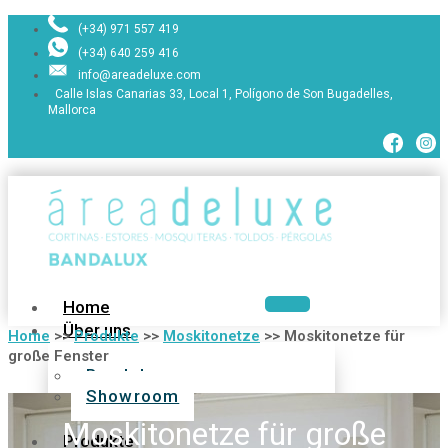
(+34) 971 557 419
(+34) 640 259 416
info@areadeluxe.com
Calle Islas Canarias 33, Local 1, Polígono de Son Bugadelles,
Mallorca
Home
Über uns
Home
>>
Produkte
>>
Moskitonetze
>>
Moskitonetze für
große Fenster
Bandalux
Showroom
Moskitonetze für große
Produkte