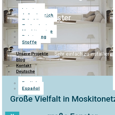
Interieur
Außenbereich
Fenster
Zubehör
Technologie
Moskitonetze
Polsterung
Stoffe
Sehr einfach zu installiere
Unsere Projekte
Blog
Kontakt
Deutsche
English
Español
Große Vielfalt in Moskitonet